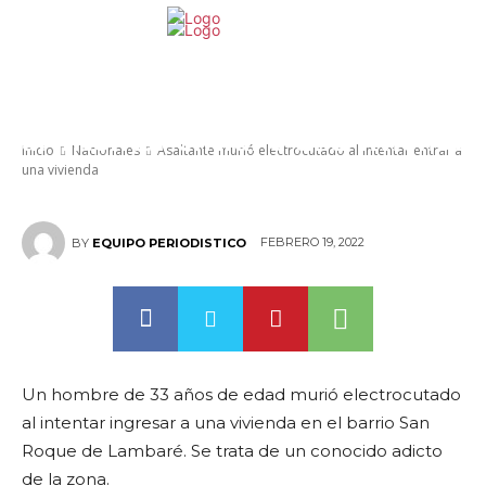
Asaltante murió electrocutado
al intentar entrar a una vivienda
Inicio
Nacionales
Asaltante murió electrocutado al intentar entrar a
una vivienda
FEBRERO 19, 2022
BY
EQUIPO PERIODISTICO
Un hombre de 33 años de edad murió electrocutado
al intentar ingresar a una vivienda en el barrio San
Roque de Lambaré. Se trata de un conocido adicto
de la zona.