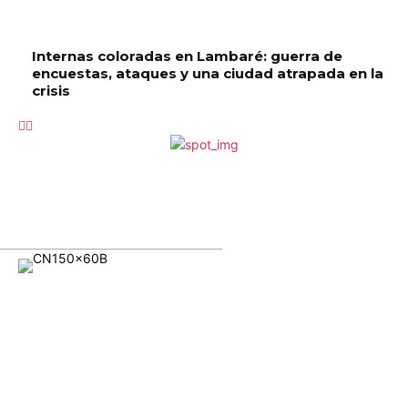
Internas coloradas en Lambaré: guerra de
encuestas, ataques y una ciudad atrapada en la
crisis
Somos un medio digital dedicado a proporcionar noticias
de actualidad precisas, imparciales y de alta calidad.
Nuestro equipo de periodistas experimentados está
comprometido a informar a nuestros lectores sobre los
eventos que ocurren en el mundo, tanto grandes como
pequeños. Creemos que todos merecen tener acceso a la