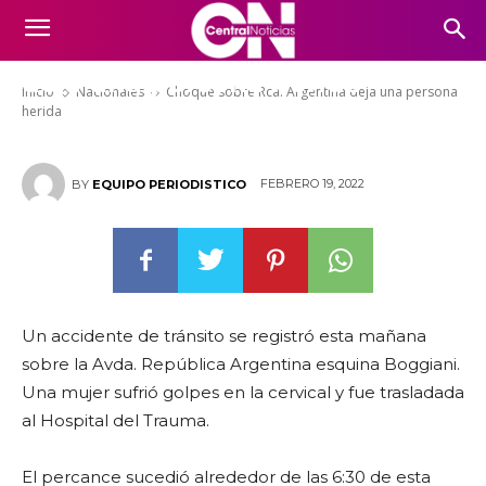
Choque sobre Rca. Argentina
deja una persona herida
Inicio
Nacionales
Choque sobre Rca. Argentina deja una persona
herida
FEBRERO 19, 2022
BY
EQUIPO PERIODISTICO
Un accidente de tránsito se registró esta mañana
sobre la Avda. República Argentina esquina Boggiani.
Una mujer sufrió golpes en la cervical y fue trasladada
al Hospital del Trauma.
El percance sucedió alrededor de las 6:30 de esta