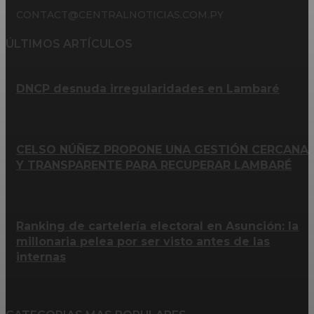
CONTACT@CENTRALNOTICIAS.COM.PY
ÚLTIMOS ARTÍCULOS
DNCP desnuda irregularidades en Lambaré
CELSO NÚÑEZ PROPONE UNA GESTIÓN CERCANA
Y TRANSPARENTE PARA RECUPERAR LAMBARÉ
Ranking de cartelería electoral en Asunción: la
millonaria pelea por ser visto antes de las
internas