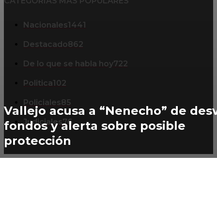
CATEGORIAS MAS POPULARES
Nacionales
1441
Destacado
862
De lo que se habla hoy
722
Politica
102
Policiales
85
Vallejo acusa a “Nenecho” de desv
Judiciales
76
fondos y alerta sobre posible
protección