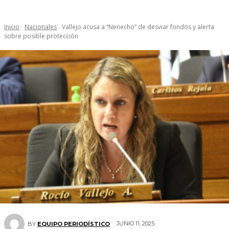
Inicio
Nacionales
Vallejo acusa a “Nenecho” de desviar fondos y alerta
sobre posible protección
JUNIO 11, 2025
BY
EQUIPO PERIODÍSTICO