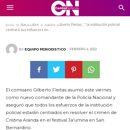
institución policial centrará sus
esfuerzos en resolver el crimen
de Vita Aranda»
Inicio
Nacionales
Asume Gilberto Fleitas , " la institución policial
centrará sus esfuerzos en...
FEBRERO 4, 2022
BY
EQUIPO PERIODISTICO
El comisario Gilberto Fleitas asumió este viernes
como nuevo comandante de la Policía Nacional y
aseguró que todos los esfuerzos de la institución
policial estarán centrados en resolver el crimen de
Cristina Aranda en el festival Ja’umina en San
Bernardino.