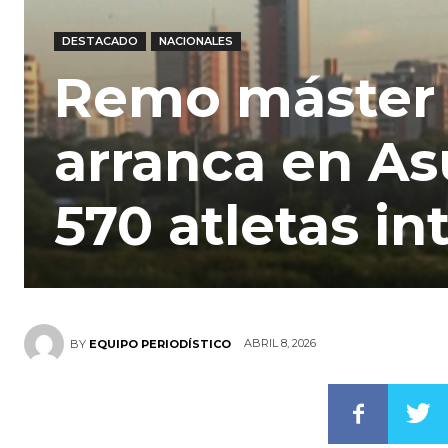
DESTACADO
NACIONALES
Remo máster
arranca en A
570 atletas in
ABRIL 8, 2026
BY
EQUIPO PERIODÍSTICO