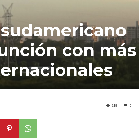
 sudamericano
sunción con más
ternacionales
218
0