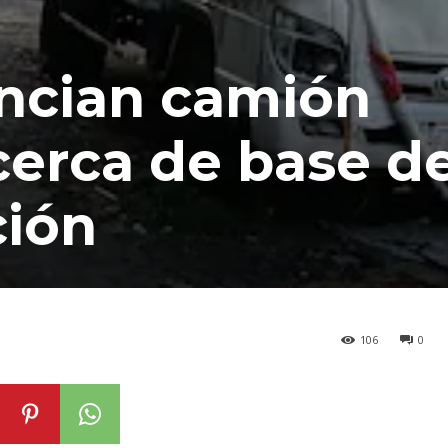
ncian camión
erca de base de
ión
106
0