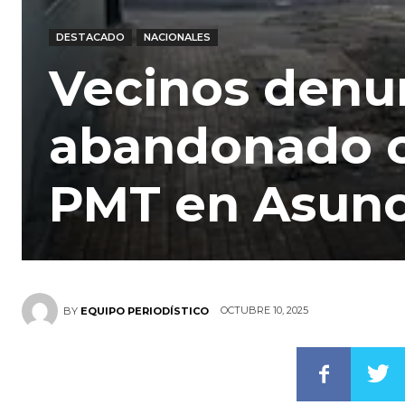
DESTACADO
NACIONALES
Vecinos denu
abandonado c
PMT en Asunc
OCTUBRE 10, 2025
BY
EQUIPO PERIODÍSTICO