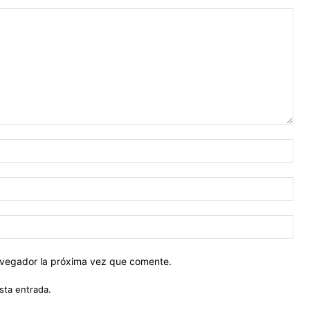
Nom
Cor
ele
Siti
web
navegador la próxima vez que comente.
sta entrada.