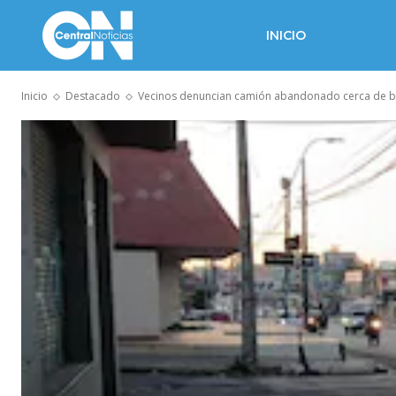
INICIO
Inicio
Destacado
Vecinos denuncian camión abandonado cerca de b