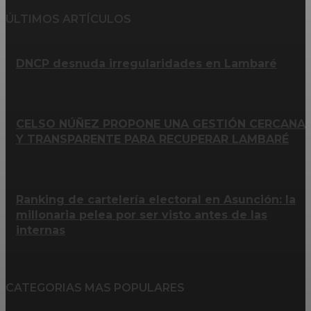
ÚLTIMOS ARTÍCULOS
DNCP desnuda irregularidades en Lambaré
CELSO NÚÑEZ PROPONE UNA GESTIÓN CERCANA
Y TRANSPARENTE PARA RECUPERAR LAMBARÉ
Ranking de cartelería electoral en Asunción: la
millonaria pelea por ser visto antes de las
internas
CATEGORIAS MAS POPULARES