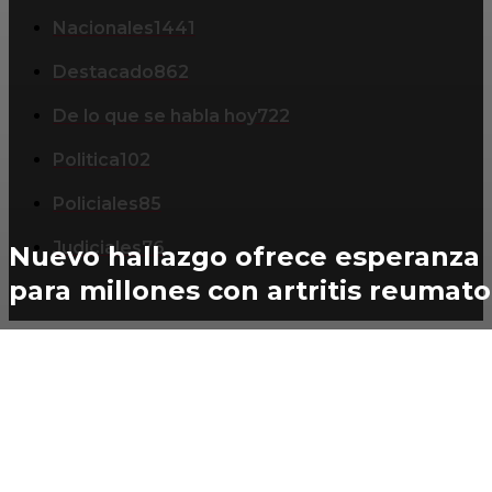
Nacionales
1441
Destacado
862
De lo que se habla hoy
722
Politica
102
Policiales
85
Judiciales
76
Nuevo hallazgo ofrece esperanza
para millones con artritis reumat