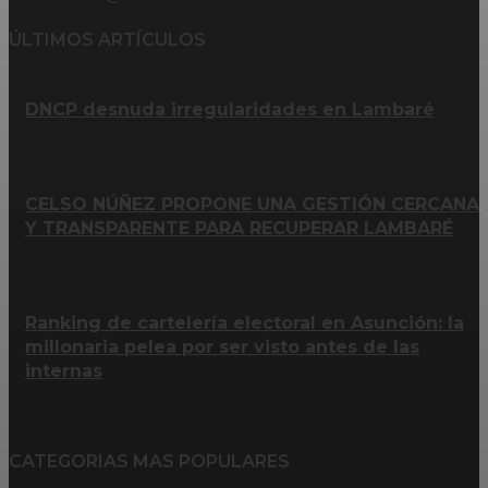
ÚLTIMOS ARTÍCULOS
DNCP desnuda irregularidades en Lambaré
CELSO NÚÑEZ PROPONE UNA GESTIÓN CERCANA
Y TRANSPARENTE PARA RECUPERAR LAMBARÉ
Ranking de cartelería electoral en Asunción: la
millonaria pelea por ser visto antes de las
internas
CATEGORIAS MAS POPULARES