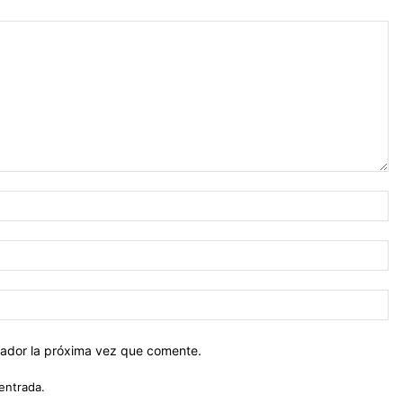
No
Co
el
Sit
we
gador la próxima vez que comente.
entrada.