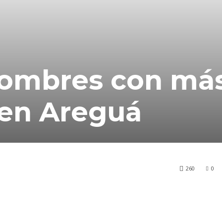
hombres con más
 en Areguá
260
0