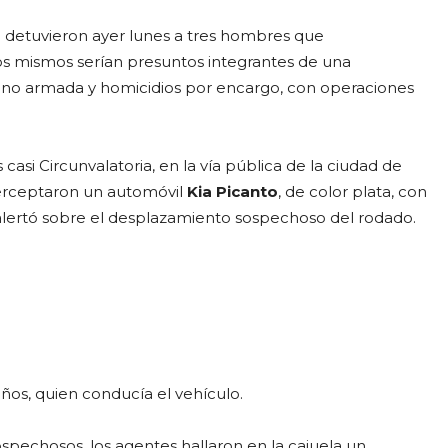
al detuvieron ayer lunes a tres hombres que
os mismos serían presuntos integrantes de una
 mano armada y homicidios por encargo, con operaciones
casi Circunvalatoria, en la vía pública de la ciudad de
erceptaron un automóvil
Kia Picanto
, de color plata, con
 alertó sobre el desplazamiento sospechoso del rodado.
años, quien conducía el vehículo.
ospechosos, los agentes hallaron en la cajuela un