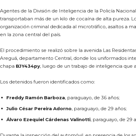
Agentes de la División de Inteligencia de la Policía Nacion
transportaban más de un kilo de cocaína de alta pureza. L
organización criminal dedicada al microtráfico, asaltos a
en la zona central del país.
El procedimiento se realizó sobre la avenida Las Residentas 
Areguá, departamento Central, donde los uniformados int
chapa
BJY434py
, luego de un trabajo de inteligencia que
Los detenidos fueron identificados como:
Freddy Ramón Barboza
, paraguayo, de 36 años;
Julio César Pereira Adorno
, paraguayo, de 29 años;
Álvaro Ezequiel Cárdenas Valinotti
, paraguayo, de 29 
Durante la inspección del automóvil, en presencia de los s