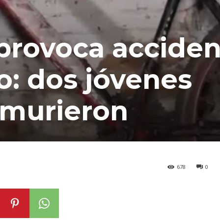
o provoca accide
o: dos jóvenes
 murieron
678
0