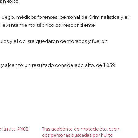
in éxito.
luego, médicos forenses, personal de Criminalística y el
 el levantamiento técnico correspondiente.
ulos y el ciclista quedaron demorados y fueron
t y alcanzó un resultado considerado alto, de 1.039.
e la ruta PY03
Tras accidente de motocicleta, caen
dos personas buscadas por hurto