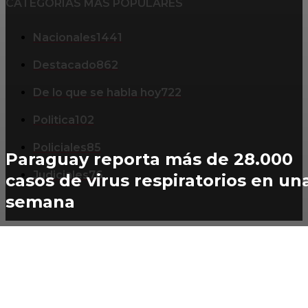
CATEGORIAS MAS POPULARES
Nacionales
1441
Destacado
862
De lo que se habla hoy
722
Politica
102
Policiales
85
Paraguay reporta más de 28.000
Judiciales
76
casos de virus respiratorios en un
semana