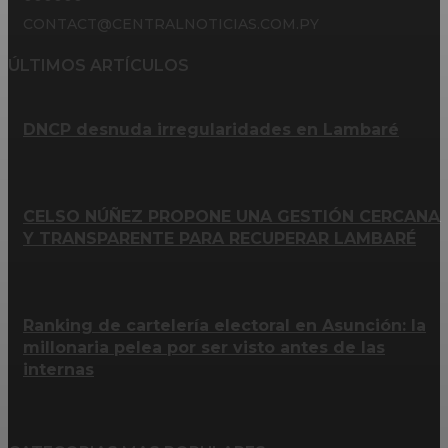
CONTACT@CENTRALNOTICIAS.COM.PY
ÚLTIMOS ARTÍCULOS
DNCP desnuda irregularidades en Lambaré
CELSO NÚÑEZ PROPONE UNA GESTIÓN CERCANA
Y TRANSPARENTE PARA RECUPERAR LAMBARÉ
Ranking de cartelería electoral en Asunción: la
millonaria pelea por ser visto antes de las
internas