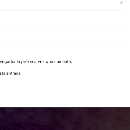
Nom
Cor
ele
Siti
web
navegador la próxima vez que comente.
sta entrada.