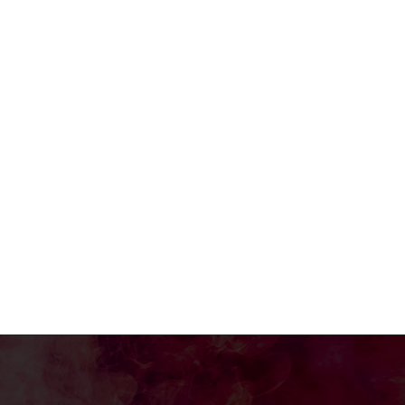
bre:*
reo
ctrónico:*
o
: