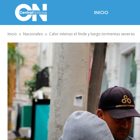
INICIO
Inicio
Nacionales
Calor intenso el finde y luego tormentas severas