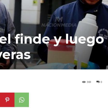
el finde y luego
veras
369
0