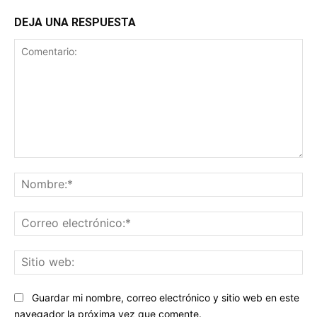
DEJA UNA RESPUESTA
Comentario:
No
Co
ele
Sit
we
Guardar mi nombre, correo electrónico y sitio web en este
navegador la próxima vez que comente.