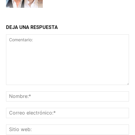
DEJA UNA RESPUESTA
Comentario:
No
Co
ele
Sit
we