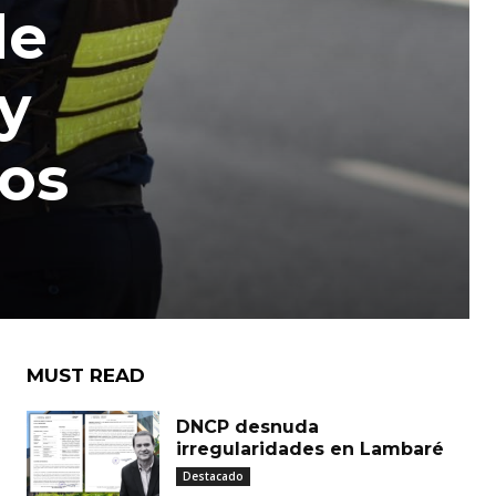
de
y
vos
MUST READ
DNCP desnuda
irregularidades en Lambaré
Destacado