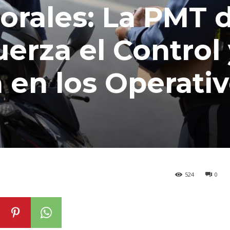
orales: La PMT 
erza el Control 
 en los Operati
524
0