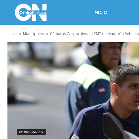
INICIO
Inicio
Municipales
Cámaras Corporales: La PMT de Asunción Refuerza 
MUNICIPALES