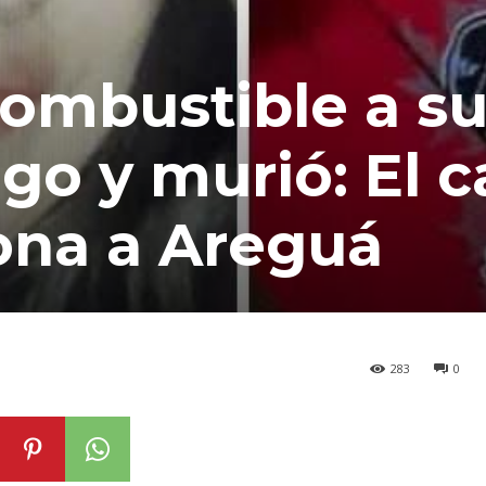
ombustible a su 
go y murió: El 
na a Areguá
283
0