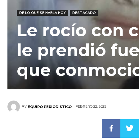
DE LO QUE SE HABLA HOY
DESTACADO
Le rocío con c
le prendió fue
que conmocio
FEBRERO 22, 2025
BY
EQUIPO PERIODISTICO