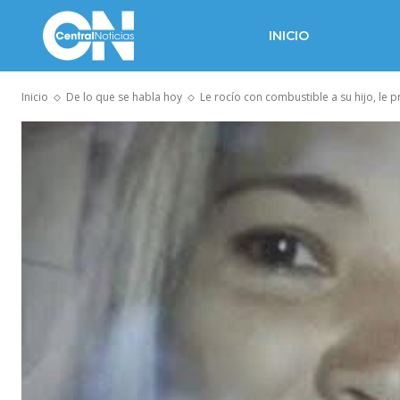
INICIO
Inicio
De lo que se habla hoy
Le rocío con combustible a su hijo, le p