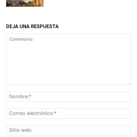
DEJA UNA RESPUESTA
Comentario:
No
Co
ele
Sit
we