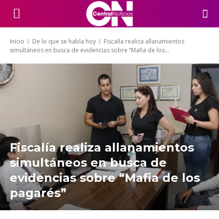
Inicio
De lo que se habla hoy
Fiscalía realiza allanamientos
simultáneos en busca de evidencias sobre “Mafia de los...
Fiscalía realiza allanamientos
simultáneos en busca de
evidencias sobre “Mafia de los
pagarés”