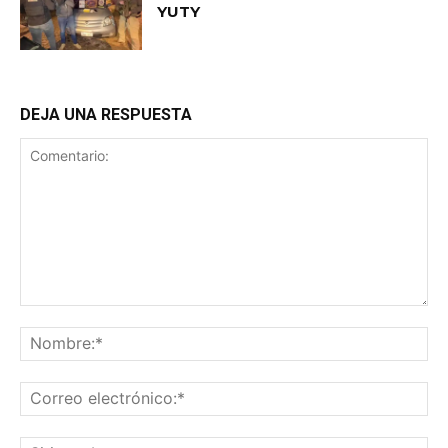
YUTY
DEJA UNA RESPUESTA
Comentario:
No
Co
ele
Sit