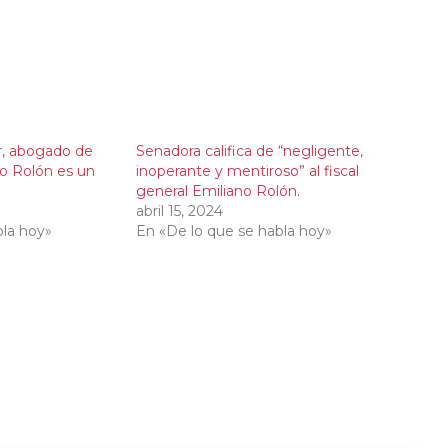
r, abogado de
Senadora califica de “negligente,
no Rolón es un
inoperante y mentiroso” al fiscal
general Emiliano Rolón.
abril 15, 2024
bla hoy»
En «De lo que se habla hoy»