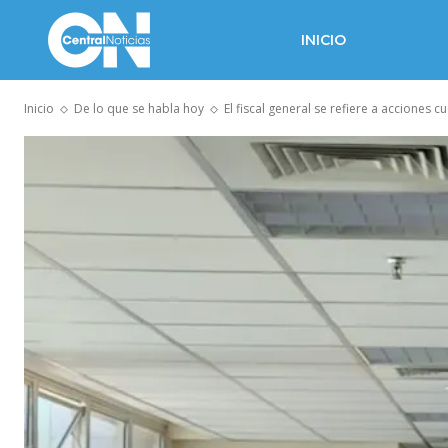
INICIO
Inicio
De lo que se habla hoy
El fiscal general se refiere a acciones c