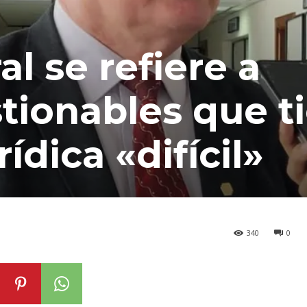
al se refiere a
tionables que t
ídica «difícil»
340
0