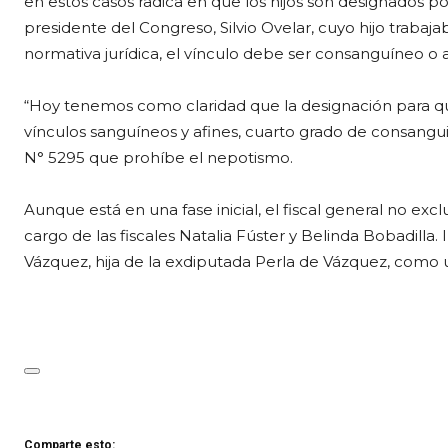
en estos casos radica en que los hijos son designados p
presidente del Congreso, Silvio Ovelar, cuyo hijo traba
normativa jurídica, el vínculo debe ser consanguíneo o a
“Hoy tenemos como claridad que la designación para qu
vínculos sanguíneos y afines, cuarto grado de consangui
N° 5295 que prohíbe el nepotismo.
Aunque está en una fase inicial, el fiscal general no excl
cargo de las fiscales Natalia Fúster y Belinda Bobadilla.
Vázquez, hija de la exdiputada Perla de Vázquez, como 
Comparte esto: