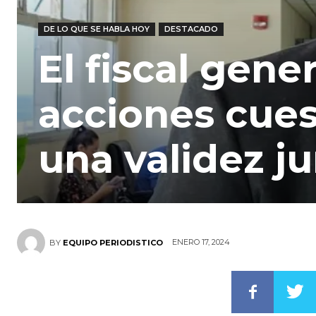
DE LO QUE SE HABLA HOY
DESTACADO
El fiscal gener
acciones cues
una validez jur
ENERO 17, 2024
BY
EQUIPO PERIODISTICO