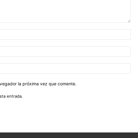
Nom
Cor
ele
Siti
web
navegador la próxima vez que comente.
sta entrada.