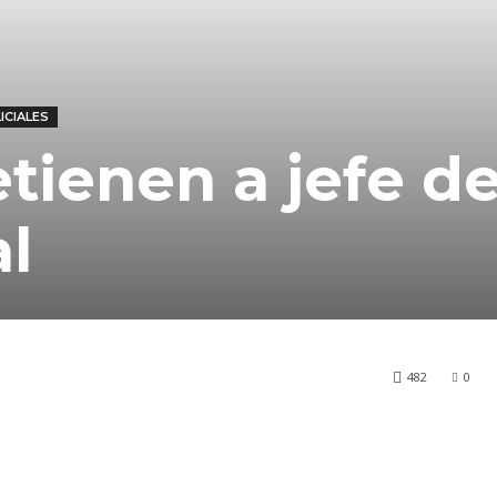
ICIALES
tienen a jefe d
l
482
0