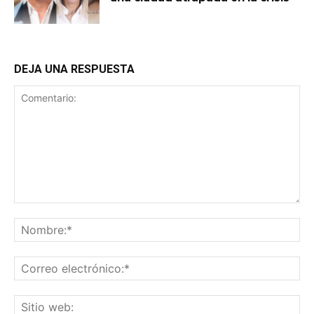
DEJA UNA RESPUESTA
Comentario:
No
Co
ele
Sit