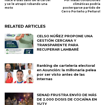
Hace 8 días salió de la cárcel
Por malas condiciones
y se le atrapó robando una
climáticas podría
moto
postergarse partido de
Cerro Porteño y Peñarol
RELATED ARTICLES
CELSO NÚÑEZ PROPONE UNA
GESTIÓN CERCANA Y
TRANSPARENTE PARA
RECUPERAR LAMBARÉ
Ranking de cartelería electoral
en Asunción: la millonaria pelea
por ser visto antes de las
internas
SENAD FRUSTRA ENVÍO DE MÁS
DE 2.000 DOSIS DE COCAÍNA EN
YUTY