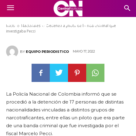
Detienen a piloto de banda
criminal que investigaba Pecci
Inicio
Nacionales
Detienen a piloto de banda criminal que
investigaba Pecci
MAYO 17, 2022
BY
EQUIPO PERIODISTICO
La Policía Nacional de Colombia informó que se
procedió a la detención de 17 personas de distintas
nacionalidades vinculadas a distintos grupos de
narcotraficantes, entre ellas un piloto que era parte
de una banda criminal que fue investigada por el
fiscal Marcelo Pecci.