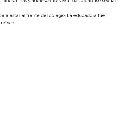
s niños, niñas y adolescentes víctimas de abuso sexual.
para estar al frente del colegio. La educadora fue
mérica.