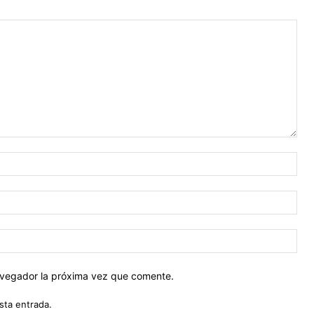
Nom
Cor
ele
Siti
web
navegador la próxima vez que comente.
sta entrada.