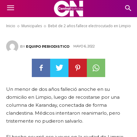
Bebé de 2 años fallece
electrocutado en Limpio
Inicio
Municipales
Bebé de 2 años fallece electrocutado en Limpio
MAYO 6, 2022
BY
EQUIPO PERIODISTICO
Un menor de dos años falleció anoche en su
domicilio en Limpio, luego de recostarse por una
columna de Karanday, conectada de forma
clandestina. Médicos intentaron reanimarlo, pero
tristemente no pudieron salvarlo.
El hecho ocurrió ese jueves en la ciudad de Limpio,