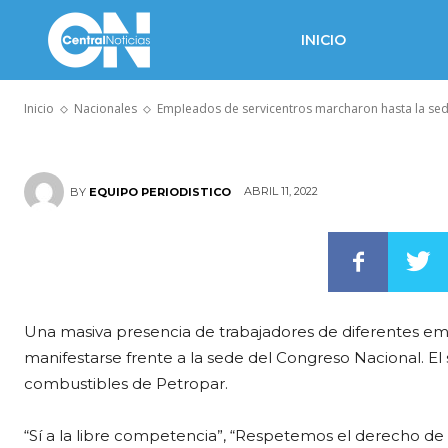
marcharon has
INICIO
Congreso
Inicio
Nacionales
Empleados de servicentros marcharon hasta la se
ABRIL 11, 2022
BY
EQUIPO PERIODISTICO
Una masiva presencia de trabajadores de diferentes e
manifestarse frente a la sede del Congreso Nacional. El s
combustibles de Petropar.
“Sí a la libre competencia”, “Respetemos el derecho de t