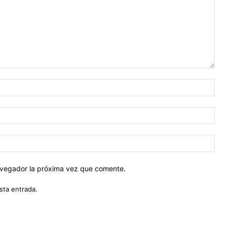
Nom
Cor
ele
Siti
web
navegador la próxima vez que comente.
sta entrada.