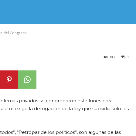
ta la sede del
de del Congreso
303
0
mblemas privados se congregaron este lunes para
ector exige la derogación de la ley que subsidia solo los
odos”, “Petropar de los políticos”, son algunas de las