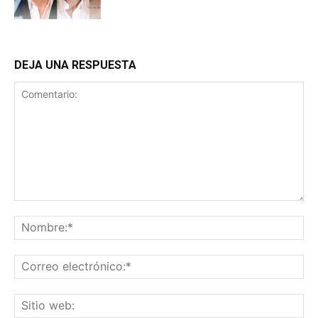
DEJA UNA RESPUESTA
Comentario:
No
Co
ele
Sit
we