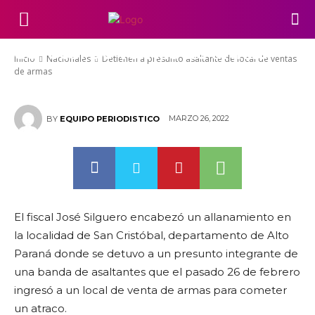
Detienen a presunto asaltante
de local de ventas de armas
Inicio
Nacionales
Detienen a presunto asaltante de local de ventas
de armas
MARZO 26, 2022
BY
EQUIPO PERIODISTICO
El fiscal José Silguero encabezó un allanamiento en
la localidad de San Cristóbal, departamento de Alto
Paraná donde se detuvo a un presunto integrante de
una banda de asaltantes que el pasado 26 de febrero
ingresó a un local de venta de armas para cometer
un atraco.