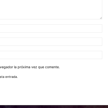
Nom
Cor
ele
Siti
web
navegador la próxima vez que comente.
sta entrada.