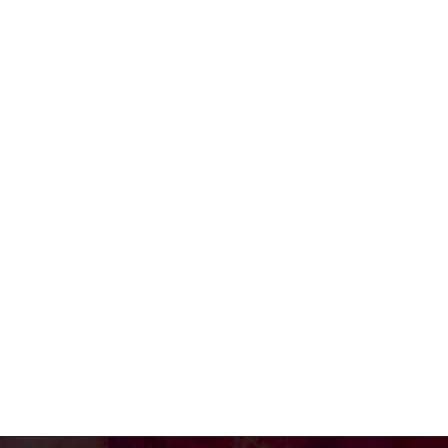
bre:*
reo
ctrónico:*
o
: