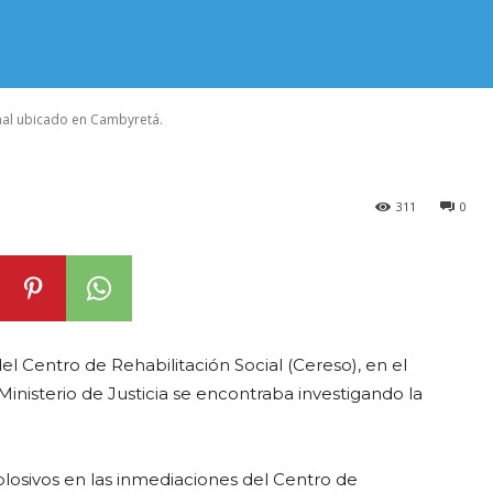
 del penal ubi
.
nal ubicado en Cambyretá.
311
0
el Centro de Rehabilitación Social (Cereso), en el
nisterio de Justicia se encontraba investigando la
xplosivos en las inmediaciones del Centro de