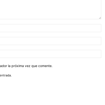
No
Co
el
Sit
we
gador la próxima vez que comente.
entrada.