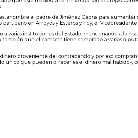
tó que esta maniobra terminó cuando el propio Cartes c
.
restanombre al padre de Jiménez Gaona para aumentar s
 partidario en Arroyos y Esteros y hoy, el Vicepresidente
varias instituciones del Estado, mencionando a la Fiscal
 también que el cartismo tiene comprado a varios diput
do dinero proveniente del contrabando y por eso compran 
e lo único que pueden ofrecer es el dinero mal habido», 