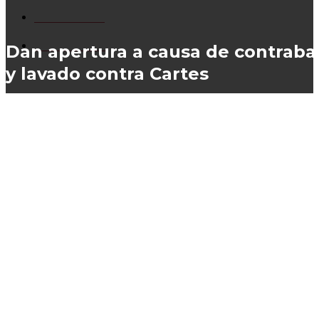
Policiales
85
Judiciales
76
Dan apertura a causa de contrab
y lavado contra Cartes