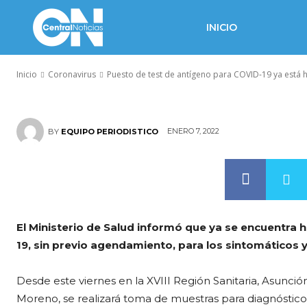
Puesto de tes
INICIO
COVID-19 ya e
Inicio
Coronavirus
Puesto de test de antígeno para COVID-19 ya está h
ENERO 7, 2022
BY
EQUIPO PERIODISTICO
El Ministerio de Salud informó que ya se encuentra 
19, sin previo agendamiento, para los sintomáticos y 
Desde este viernes en la XVIII Región Sanitaria, Asunció
Moreno, se realizará toma de muestras para diagnóstic