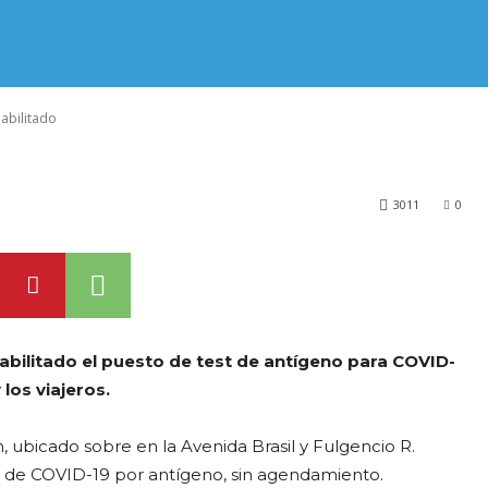
t de antígeno p
stá habilitado
abilitado
3011
0
habilitado el puesto de test de antígeno para COVID-
los viajeros.
n, ubicado sobre en la Avenida Brasil y Fulgencio R.
o de COVID-19 por antígeno, sin agendamiento.