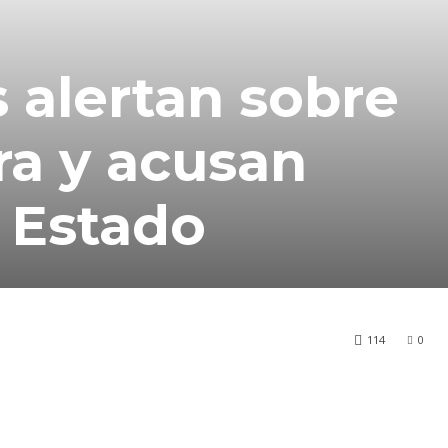
s alertan sobre
ra y acusan
 Estado
114
0