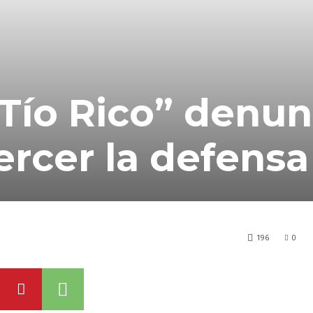
Tío Rico” denun
ercer la defensa
196
0