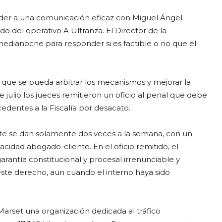
ceder a una comunicación eficaz con Miguel Ángel
vado del operativo A Ultranza. El Director de la
edianoche para responder si es factible o no que el
a que se pueda arbitrar los mecanismos y mejorar la
 julio los jueces remitieron un oficio al penal que debe
cedentes a la Fiscalía por desacato.
nte se dan solamente dos veces a la semana, con un
cidad abogado-cliente. En el oficio remitido, el
rantía constitucional y procesal irrenunciable y
este derecho, aun cuando el interno haya sido
Marset una organización dedicada al tráfico