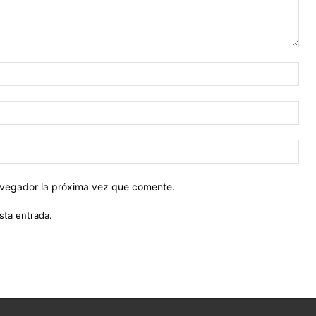
Nom
Cor
ele
Siti
web
navegador la próxima vez que comente.
sta entrada.