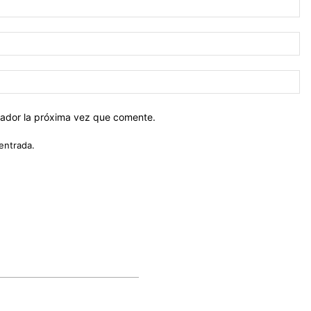
No
Co
el
Sit
we
gador la próxima vez que comente.
entrada.
ÚLTIMOS ARTÍCULOS