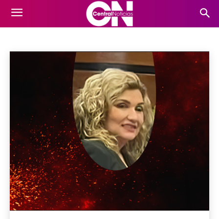
SUCESOS
Coronavirus
Curiosidades
De lo que se habla hoy
Inicio
Sucesos