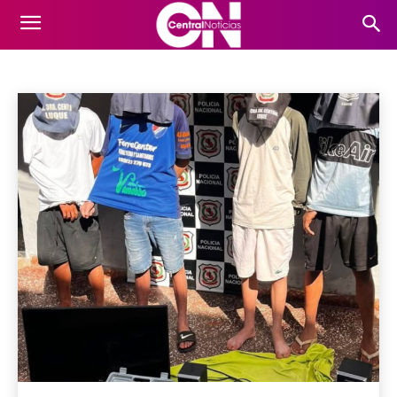
DESTACADO
Coronavirus
Curiosidades
De lo que se habla hoy
Inicio
Destacado