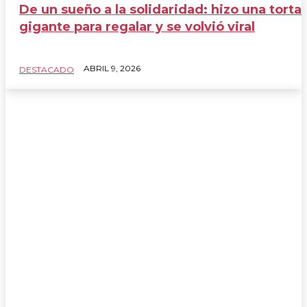
De un sueño a la solidaridad: hizo una torta
Coronavirus
gigante para regalar y se volvió viral
Curiosidades
De lo que se habla hoy
ABRIL 9, 2026
Deportes
DESTACADO
Destacado
Economía
Espectaculos
Farándula