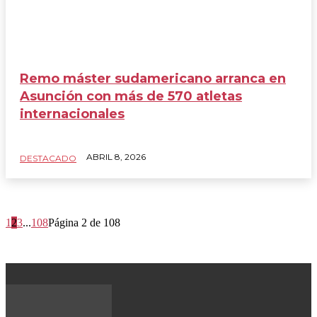
Remo máster sudamericano arranca en
Asunción con más de 570 atletas
internacionales
ABRIL 8, 2026
DESTACADO
1
2
3
...
108
Página 2 de 108