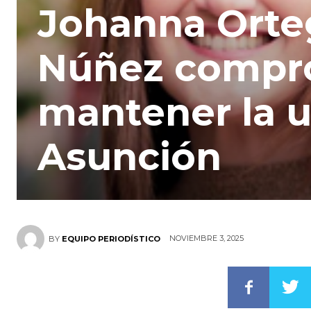
Johanna Orte
Núñez compr
mantener la u
Asunción
NOVIEMBRE 3, 2025
BY
EQUIPO PERIODÍSTICO