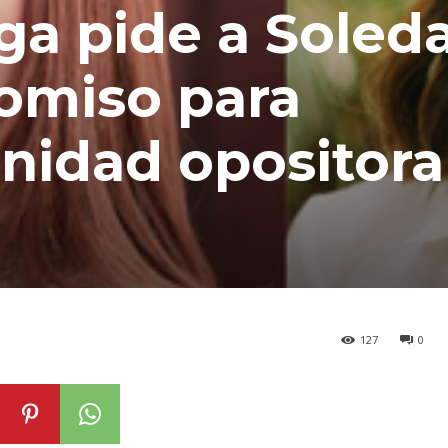
ga pide a Soled
omiso para
nidad opositora
127
0