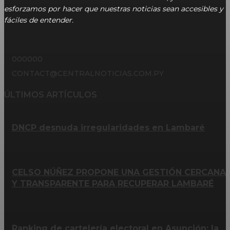
esforzamos por hacer que nuestras noticias sean accesibles y
fáciles de entender.
000000
CONTACT@CENTRALNOTICIAS.COM.PY
ÚLTIMOS ARTÍCULOS
DNCP desnuda irregularidades en Lambaré
CELSO NÚÑEZ PROPONE UNA GESTIÓN CERCANA
Y TRANSPARENTE PARA RECUPERAR LAMBARÉ
Ranking de cartelería electoral en Asunción: la