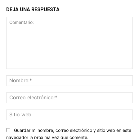
DEJA UNA RESPUESTA
Comentario:
No
Co
ele
Sit
we
Guardar mi nombre, correo electrónico y sitio web en este
navegador la próxima vez que comente.