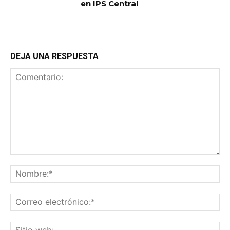
en IPS Central
DEJA UNA RESPUESTA
Comentario:
No
Co
ele
Sit