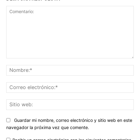
Comentario:
No
Co
ele
Sit
we
Guardar mi nombre, correo electrónico y sitio web en este
navegador la próxima vez que comente.