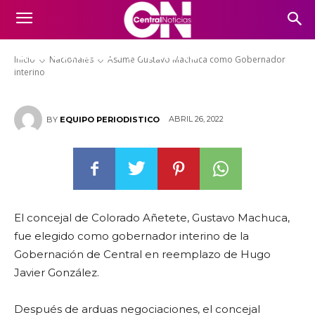
Asume Gustavo Machuca como
Gobernador interino
Inicio
Nacionales
Asume Gustavo Machuca como Gobernador
interino
ABRIL 26, 2022
BY
EQUIPO PERIODISTICO
El concejal de Colorado Añetete, Gustavo Machuca,
fue elegido como gobernador interino de la
Gobernación de Central en reemplazo de Hugo
Javier González.
Después de arduas negociaciones, el concejal