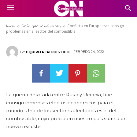
Conflicto en Europa trae
consigo problemas en el sector
del combustible
Inicio
De lo que se habla hoy
Conflicto en Europa trae consigo
problemas en el sector del combustible
FEBRERO 24, 2022
BY
EQUIPO PERIODISTICO
La guerra desatada entre Rusia y Ucrania, trae
consigo inmensos efectos económicos para el
mundo. Uno de los sectores afectados es el del
combustible, cuyo precio en nuestro país sufriría un
nuevo reajuste.