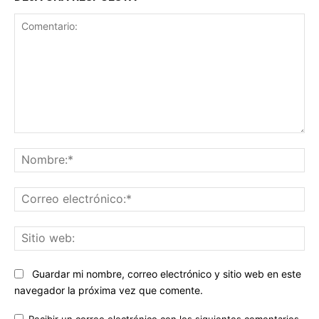
Comentario:
No
Co
ele
Sit
we
Guardar mi nombre, correo electrónico y sitio web en este
navegador la próxima vez que comente.