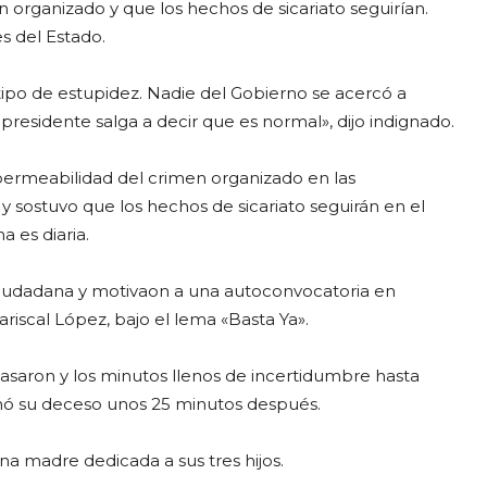
n organizado y que los hechos de sicariato seguirían.
s del Estado.
tipo de estupidez. Nadie del Gobierno se acercó a
 presidente salga a decir que es normal», dijo indignado.
 permeabilidad del crimen organizado en las
l y sostuvo que los hechos de sicariato seguirán en el
 es diaria.
n ciudadana y motivaon a una autoconvocatoria en
iscal López, bajo el lema «Basta Ya».
pasaron y los minutos llenos de incertidumbre hasta
rmó su deceso unos 25 minutos después.
a madre dedicada a sus tres hijos.