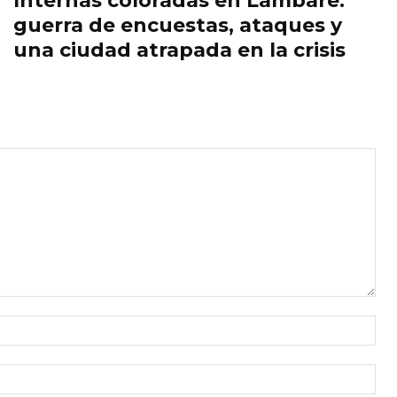
Internas coloradas en Lambaré:
guerra de encuestas, ataques y
una ciudad atrapada en la crisis
Nom
Cor
ele